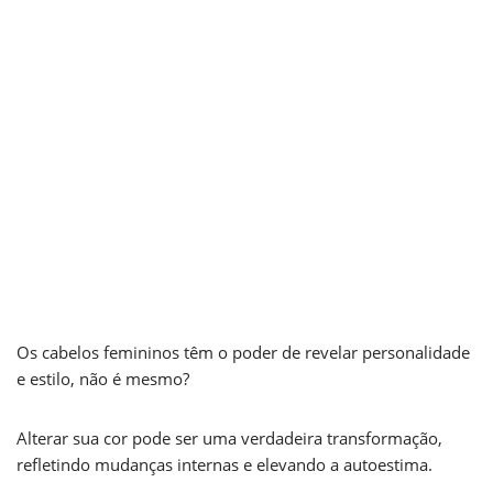
para seu
estilo e
pele
por
Shades Studio
5 de maio de 2025
Os cabelos femininos têm o poder de revelar personalidade
e estilo, não é mesmo?
Alterar sua cor pode ser uma verdadeira transformação,
refletindo mudanças internas e elevando a autoestima.