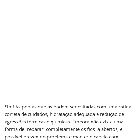
evitar
pontas
duplas?
por
Shades Studio
2 de junho de 2026
Sim! As pontas duplas podem ser evitadas com uma rotina
correta de cuidados, hidratação adequada e redução de
agressões térmicas e químicas. Embora não exista uma
forma de “reparar” completamente os fios já abertos, é
possível prevenir o problema e manter o cabelo com